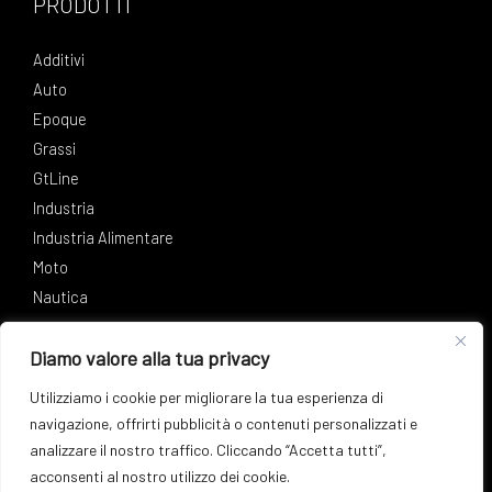
PRODOTTI
Additivi
Auto
Epoque
Grassi
GtLine
Industria
Industria Alimentare
Moto
Nautica
Diamo valore alla tua privacy
SOCIAL
Utilizziamo i cookie per migliorare la tua esperienza di
Facebook
Instagram
LinkedIn
navigazione, offrirti pubblicità o contenuti personalizzati e
analizzare il nostro traffico. Cliccando “Accetta tutti”,
acconsenti al nostro utilizzo dei cookie.