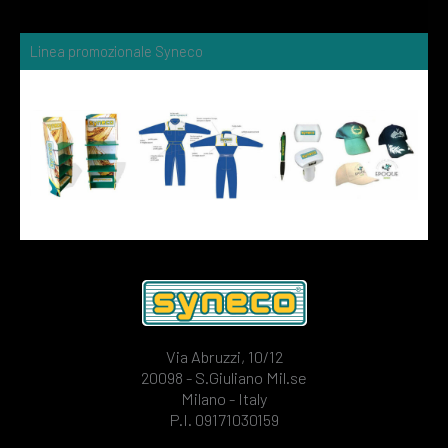
Linea promozionale Syneco
Via Abruzzi, 10/12
20098 - S.Giuliano Mil.se
Milano - Italy
P.I. 09171030159