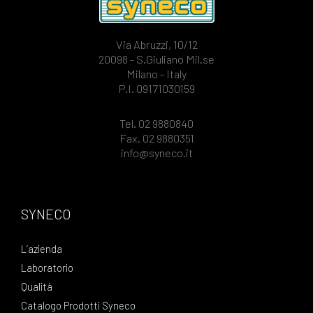
Via Abruzzi, 10/12
20098 - S.Giuliano Mil.se
Milano - Italy
P.I. 09171030159
Tel. 02 9880840
Fax. 02 9880351
info@syneco.it
SYNECO
L’azienda
Laboratorio
Qualità
Catalogo Prodotti Syneco