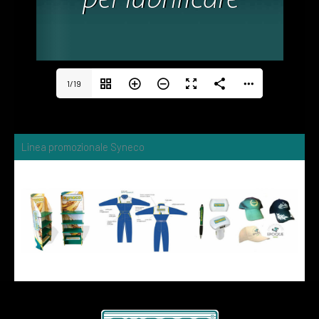
1/19
Linea promozionale Syneco