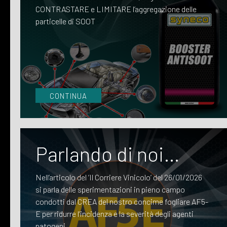
CONTRASTARE e LIMITARE l’aggregazione delle
particelle di SOOT
CONTINUA
Parlando di noi…
Nell’articolo del ‘Il Corriere Vinicolo’ del 26/01/2026
si parla delle sperimentazioni in pieno campo
condotti dal CREA del nostro concime fogliare AF5-
E per ridurre l’incidenza e la severità degli agenti
patogeni.