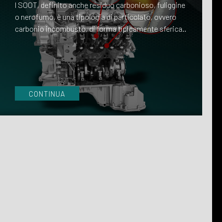
l SOOT, definito anche residuo carbonioso, fuliggine
o nerofumo, è una tipologia di particolato, ovvero
carbonio incombusto, di forma tipicamente sferica..
CONTINUA