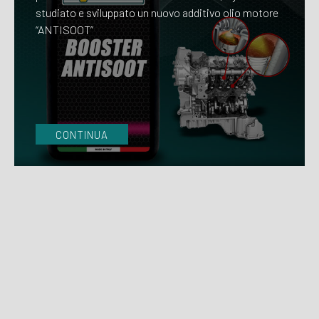
studiato e sviluppato un nuovo additivo olio motore
“ANTISOOT”
CONTINUA