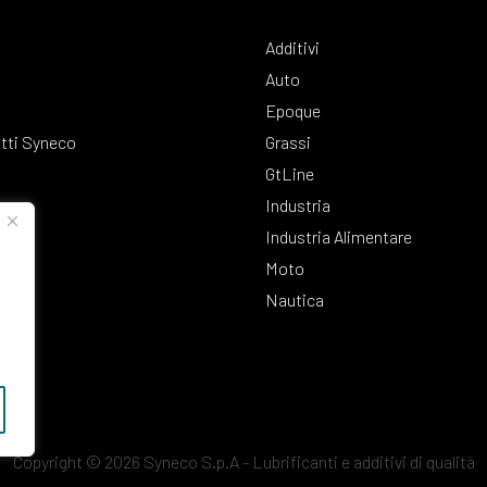
Additivi
Auto
Epoque
tti Syneco
Grassi
GtLine
Industria
Industria Alimentare
Moto
Nautica
Copyright © 2026 Syneco S.p.A - Lubrificanti e additivi di qualità