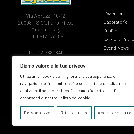
L’azienda
Via Abruzzi, 10/12
Laboratorio
20098 - S.Giuliano Mil.se
Milano - Italy
Qualità
P.I. 09171030159
Catalogo Prodo
Eventi News
Tel. 02 9880840
Blog
Fax. 02 9880351
Diamo valore alla tua privacy
info@syneco.it
Utilizziamo i cookie per migliorare la tua esperienza di
navigazione, offrirti pubblicità o contenuti personalizzati e
analizzare il nostro traffico. Cliccando “Accetta tutti”,
acconsenti al nostro utilizzo dei cookie.
Personalizza
Rifiuta tutto
Accettare tutto