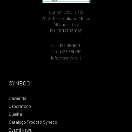
Via Abruzzi, 10/12
20098 - S.Giuliano Mil.se
Milano - Italy
P.I. 09171030159
Tel. 02 9880840
Fax. 02 9880351
info@syneco.it
SYNECO
L’azienda
Laboratorio
Qualità
Catalogo Prodotti Syneco
Eventi News