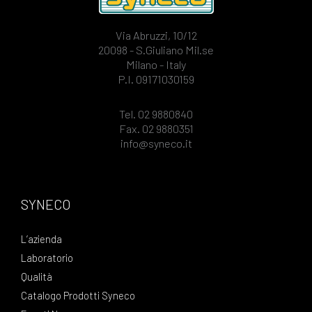
Via Abruzzi, 10/12
20098 - S.Giuliano Mil.se
Milano - Italy
P.I. 09171030159
Tel. 02 9880840
Fax. 02 9880351
info@syneco.it
SYNECO
L’azienda
Laboratorio
Qualità
Catalogo Prodotti Syneco