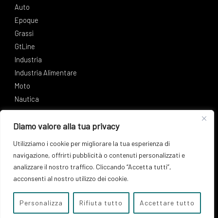
Auto
Epoque
Grassi
GtLine
Industria
Industria Alimentare
Moto
Nautica
Diamo valore alla tua privacy
SOCIAL
Utilizziamo i cookie per migliorare la tua esperienza di
Facebook
Instagram
LinkedIn
navigazione, offrirti pubblicità o contenuti personalizzati e
analizzare il nostro traffico. Cliccando “Accetta tutti”,
acconsenti al nostro utilizzo dei cookie.
Copyright © 2026 Syneco S.p.A - Lubrificanti e additivi di
qualità
Personalizza
Rifiuta tutto
Accettare tutto