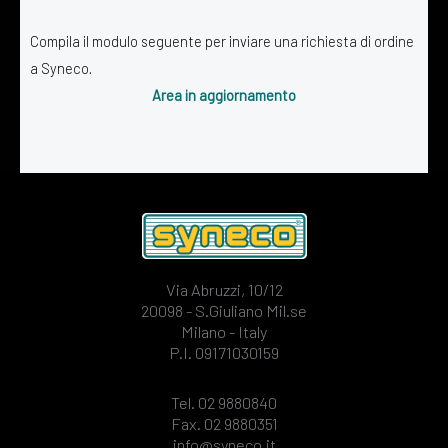
Compila il modulo seguente per inviare una richiesta di ordine
a Syneco.
Area in aggiornamento
Via Abruzzi, 10/12
20098 - S.Giuliano Mil.se
Milano - Italy
P.I. 09171030159
Tel. 02 9880840
Fax. 02 9880351
info@syneco.it