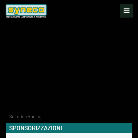
Vai
al
contenuto
Solferino Racing
SPONSORIZZAZIONI