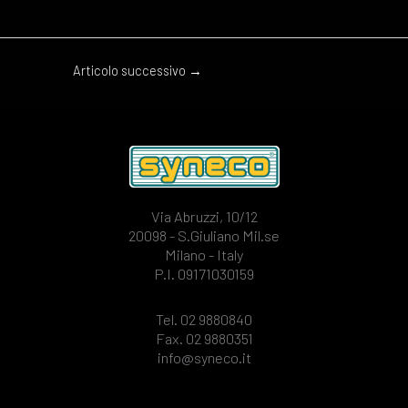
Articolo successivo
→
Via Abruzzi, 10/12
20098 - S.Giuliano Mil.se
Milano - Italy
P.I. 09171030159
Tel. 02 9880840
Fax. 02 9880351
info@syneco.it